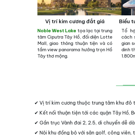
Vị trí kim cương đắt giá
Biểu 
Noble West Lake
tọa lạc tại trung
Tổ hợ
tâm Ciputra Tây Hồ, đối diện Lotte
cách 
Mall, giao thông thuận tiện và có
gian s
tầm view panorama hướng trọn Hồ
dinh t
Tây thơ mộng.
1.800
✔ Vị trí kim cương thuộc trung tâm khu đô 
✔ Kết nối thuận tiện tới các quận Tây Hồ, 
✔ Gần trục Vành đai 2, 2.5, di chuyển dễ dà
✔ Nội khu đồng bộ với sân golf, công viên, 