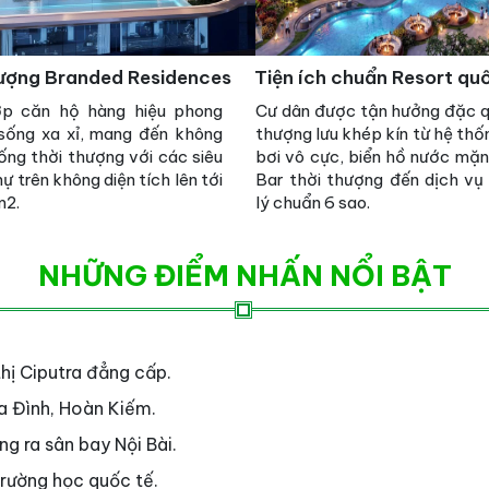
tượng Branded Residences
Tiện ích chuẩn Resort qu
p căn hộ hàng hiệu phong
Cư dân được tận hưởng đặc 
sống xa xỉ, mang đến không
thượng lưu khép kín từ hệ thố
ống thời thượng với các siêu
bơi vô cực, biển hồ nước mặn
hự trên không diện tích lên tới
Bar thời thượng đến dịch vụ
m2.
lý chuẩn 6 sao.
NHỮNG ĐIỂM NHẤN NỔI BẬT
thị Ciputra đẳng cấp.
Ba Đình, Hoàn Kiếm.
ng ra sân bay Nội Bài.
trường học quốc tế.