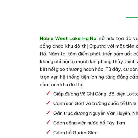
Noble West Lake Ha Noi
sở hữu tọa độ và
cổng chào khu đô thị Ciputra với mặt tiền
Hồ. Nằm tại tâm điểm phát triển sầm uất c
không chỉ hội tụ mạch khí phong thủy thịnh
kết nối giao thương hoàn hảo. Từ đây, cư dân
trọn vẹn hệ thống tiện ích hạ tầng đẳng cấp 
của toàn khu đô thị.
Giáp đường Võ Chí Công, đối diện Lott
Cạnh sân Golf và trường quốc tế UNIS
Gần trục đường Nguyễn Văn Huyên, Nhậ
Cách công viên nước hồ Tây: 1km
Cách hồ Gươm: 8km