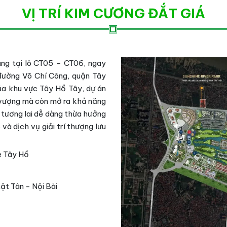
VỊ TRÍ KIM CƯƠNG ĐẮT GIÁ
ng tại lô CT05 – CT06, ngay
 đường Võ Chí Công, quận Tây
ủa khu vực Tây Hồ Tây, dự án
 vượng mà còn mở ra khả năng
 tương lai dễ dàng thừa hưởng
và dịch vụ giải trí thượng lưu
e Tây Hồ
t Tân - Nội Bài