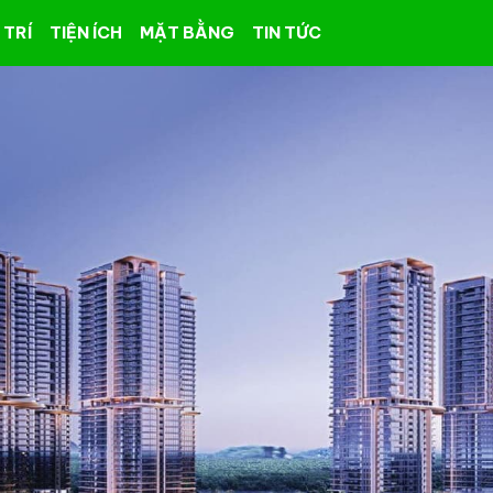
 TRÍ
TIỆN ÍCH
MẶT BẰNG
TIN TỨC