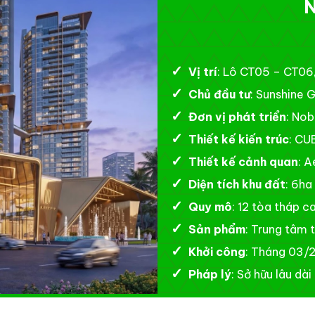
Vị trí
: Lô CT05 – CT06,
Chủ đầu tư
: Sunshine 
Đơn vị phát triển
: Nob
Thiết kế kiến trúc
: CU
Thiết kế cảnh quan
: 
Diện tích khu đất
: 6ha
Quy mô
: 12 tòa tháp c
Sản phẩm
: Trung tâm 
Khởi công
: Tháng 03/
Pháp lý
: Sở hữu lâu dài